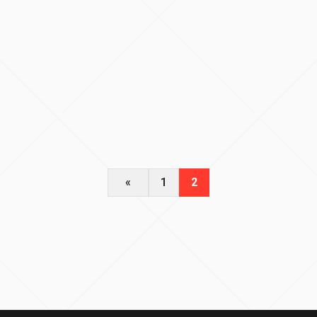
«
1
2