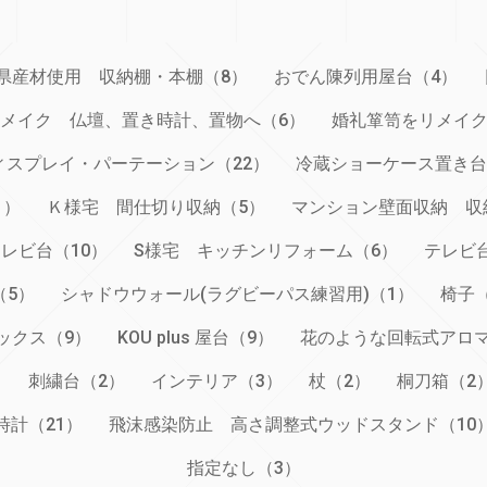
県産材使用 収納棚・本棚（8）
おでん陳列用屋台（4）
メイク 仏壇、置き時計、置物へ（6）
婚礼箪笥をリメイク
スプレイ・パーテーション（22）
冷蔵ショーケース置き台
1）
Ｋ様宅 間仕切り収納（5）
マンション壁面収納 収
レビ台（10）
S様宅 キッチンリフォーム（6）
テレビ
（5）
シャドウウォール(ラグビーパス練習用)（1）
椅子
ックス（9）
KOU plus 屋台（9）
花のような回転式アロマ
）
刺繍台（2）
インテリア（3）
杖（2）
桐刀箱（2
時計（21）
飛沫感染防止 高さ調整式ウッドスタンド（10
指定なし（3）