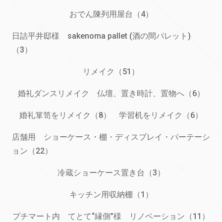
おでん陳列用屋台（4）
日詰平井邸様 sakenoma pallet (酒の間パレット)
（3）
リメイク（51）
婚礼ダンスリメイク 仏壇、置き時計、置物へ（6）
婚礼箪笥をリメイク（8）
学習机をリメイク（6）
店舗用 ショーケース・棚・ディスプレイ・パーテーシ
ョン（22）
冷蔵ショーケース置き台（3）
キッチン用収納棚（1）
プチマート内 てとて“縁側”様 リノベーション（11）