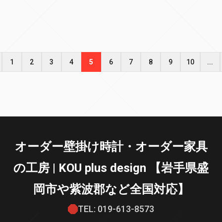
1
2
3
4
5
6
7
8
9
10
...
オーダー壁掛け時計・オーダー家具
の工房 | KOU plus design 【岩手県盛
岡市や紫波郡など全国対応】
TEL: 019-613-8573